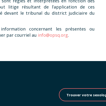
n sont régies et interprétées en fonction des
ut litige résultant de l’application de ces
té devant le tribunal du district judiciaire du
nformation concernant les présentes ou
uer par courriel au
info@opsq.org
.
Trouver votre sexolo